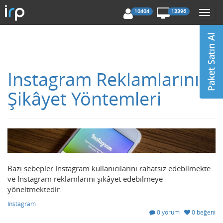
10404
13396
Togg
navi
Instagram Reklamlarını
Şikâyet Yöntemleri
Bazı sebepler Instagram kullanıcılarını rahatsız edebilmekte
ve Instagram reklamlarını şikâyet edebilmeye
yöneltmektedir.
Instagram
0 yorum
0 beğeni