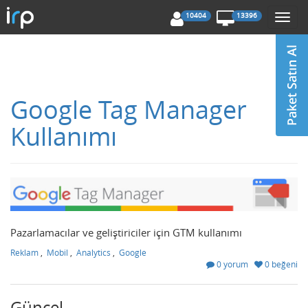
10404
13396
Togg
navi
Google Tag Manager
Kullanımı
Pazarlamacılar ve geliştiriciler için GTM kullanımı
Reklam
,
Mobil
,
Analytics
,
Google
0 yorum
0 beğeni
Güncel