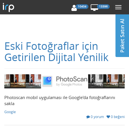
10404
13396
Togg
navi
Eski Fotoğraflar için
Getirilen Dijital Yenilik
Photoscan mobil uygulaması ile Google'da fotoğraflarını
sakla
Google
0 yorum
0 beğeni