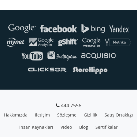
Buse
Genellikle anında yanıt verir
444 7556
Hakkımızda
İletişim
Sözleşme
Gizlilik
Satış Ortaklığı
İnsan Kaynakları
Video
Blog
Sertifikalar