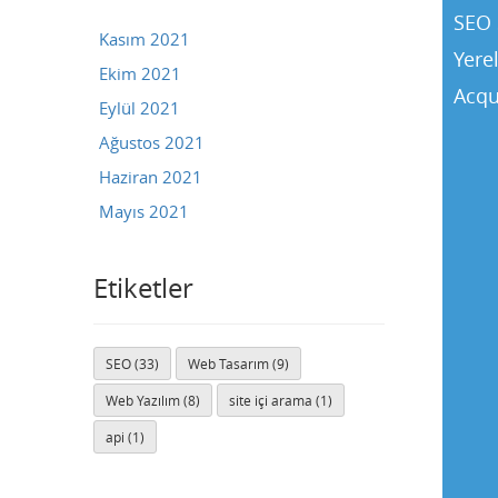
SEO 
Kasım 2021
Yere
Ekim 2021
Acqu
Eylül 2021
Ağustos 2021
Haziran 2021
Mayıs 2021
Etiketler
SEO (33)
Web Tasarım (9)
Buse
Web Yazılım (8)
site içi arama (1)
Genellikle anında yanıt verir
api (1)