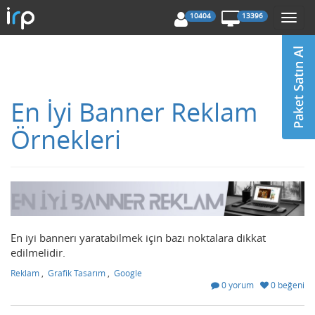
10404
13396
Togg
navi
En İyi Banner Reklam
Örnekleri
En iyi bannerı yaratabilmek için bazı noktalara dikkat
edilmelidir.
Reklam
,
Grafik Tasarım
,
Google
0 yorum
0 beğeni