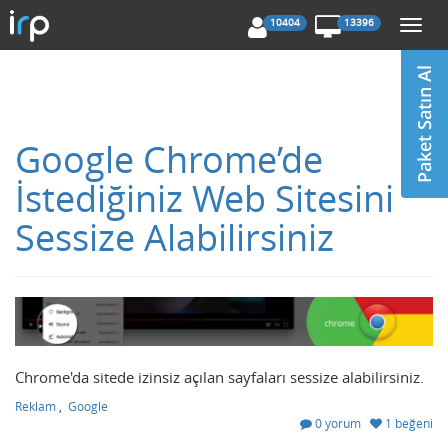
10404
13396
Togg
navi
Google Chrome’de
İstediğiniz Web Sitesini
Sessize Alabilirsiniz
Chrome'da sitede izinsiz açılan sayfaları sessize alabilirsiniz.
Reklam
,
Google
0 yorum
1 beğeni