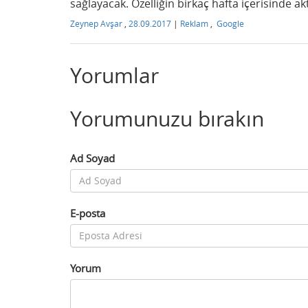
sağlayacak. Özelliğin birkaç hafta içerisinde ak
Zeynep Avşar
,
28.09.2017
|
Reklam
,
Google
Yorumlar
Yorumunuzu bırakın
Ad Soyad
E-posta
Yorum