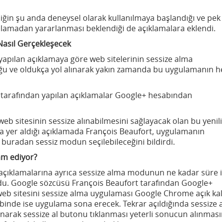
iğin şu anda deneysel olarak kullanılmaya başlandığı ve pek
ulamadan yararlanması beklendiği de açıklamalara eklendi.
Nasıl Gerçekleşecek
yapılan açıklamaya göre web sitelerinin sessize alma
u ve oldukça yol alınarak yakın zamanda bu uygulamanın h
 tarafından yapılan açıklamalar Google+ hesabından
b sitesinin sessize alınabilmesini sağlayacak olan bu yenil
 da yer aldığı açıklamada François Beaufort, uygulamanın
 buradan sessiz modun seçilebileceğini bildirdi.
am ediyor?
çıklamalarına ayrıca sessize alma modunun ne kadar süre i
du. Google sözcüsü François Beaufort tarafından Google+
web sitesini sessize alma uygulaması Google Chrome açık kal
inde ise uygulama sona erecek. Tekrar açıldığında sessize 
anarak sessize al butonu tıklanması yeterli sonucun alınması