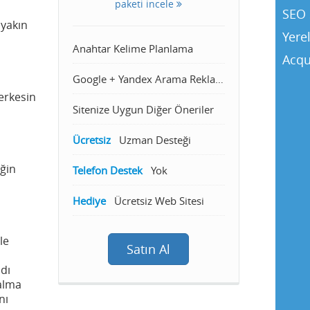
paketi incele
SEO 
 yakın
Yere
Anahtar Kelime Planlama
Acqu
Google + Yandex Arama Reklamcılığı
erkesin
Sitenize Uygun Diğer Öneriler
Ücretsiz
Uzman Desteği
iğin
Telefon Destek
Yok
Hediye
Ücretsiz Web Sitesi
le
Satın Al
dı
alma
nı