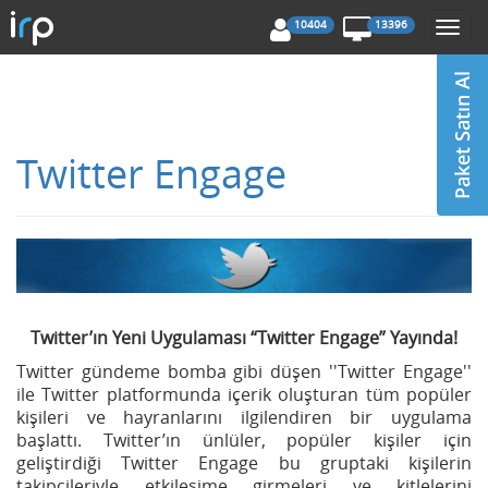
10404
13396
Togg
navi
Twitter Engage
Twitter’ın Yeni Uygulaması “Twitter Engage” Yayında!
Twitter gündeme bomba gibi düşen ''Twitter Engage''
ile Twitter platformunda içerik oluşturan tüm popüler
kişileri ve hayranlarını ilgilendiren bir uygulama
başlattı. Twitter’ın ünlüler, popüler kişiler için
geliştirdiği Twitter Engage bu gruptaki kişilerin
takipçileriyle etkileşime girmeleri ve kitlelerini