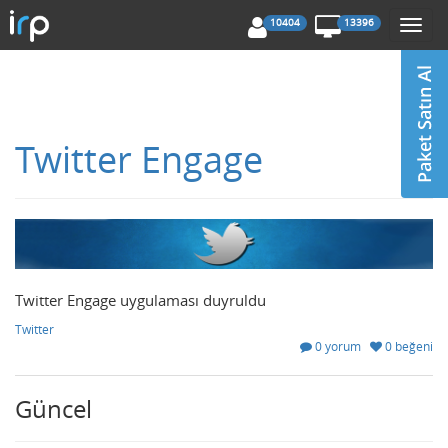
10404
13396
Togg
navi
Twitter Engage
Twitter Engage uygulaması duyruldu
Twitter
0 yorum
0 beğeni
Güncel