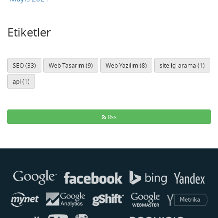
Etiketler
SEO (33)
Web Tasarım (9)
Web Yazılım (8)
site içi arama (1)
api (1)
Rss
Buse
Genellikle anında yanıt verir