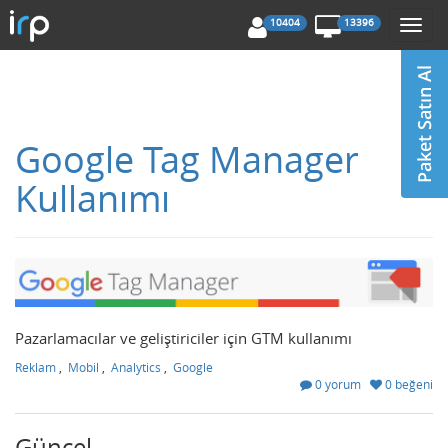
10404
13396
Togg
navi
Google Tag Manager
Kullanımı
Pazarlamacılar ve geliştiriciler için GTM kullanımı
Reklam
,
Mobil
,
Analytics
,
Google
0 yorum
0 beğeni
Güncel