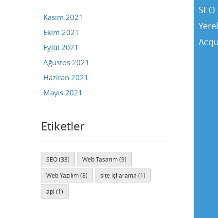
SEO 
Kasım 2021
Yere
Ekim 2021
Acqu
Eylül 2021
Ağustos 2021
Haziran 2021
Mayıs 2021
Etiketler
SEO (33)
Web Tasarım (9)
Buse
Web Yazılım (8)
site içi arama (1)
Genellikle anında yanıt verir
api (1)