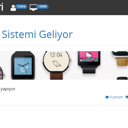
10404
13396
m Sistemi Geliyor
ı yapıyor
0 yorum