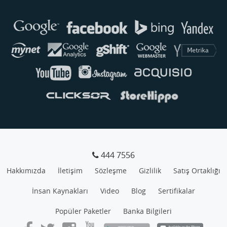
Buse
Genellikle anında yanıt verir
444 7556
Hakkımızda
İletişim
Sözleşme
Gizlilik
Satış Ortaklığı
İnsan Kaynakları
Video
Blog
Sertifikalar
Popüler Paketler
Banka Bilgileri