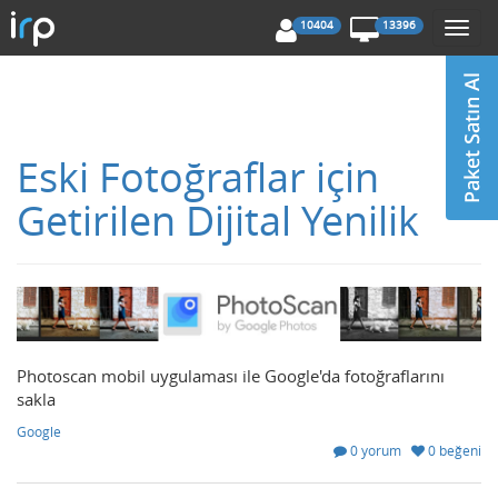
10404
13396
Togg
navi
Eski Fotoğraflar için
Getirilen Dijital Yenilik
Photoscan mobil uygulaması ile Google'da fotoğraflarını
sakla
Google
0 yorum
0 beğeni