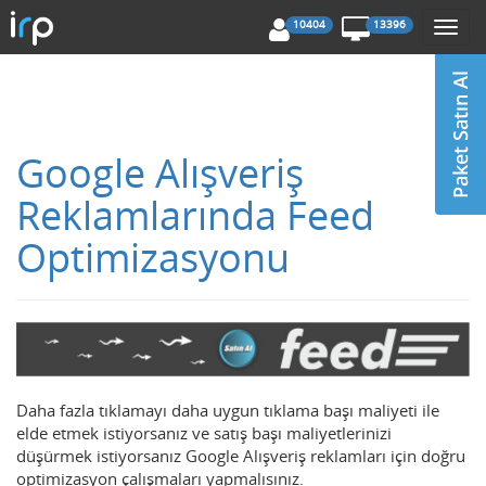
10404
13396
Togg
navi
Google Alışveriş
Reklamlarında Feed
Optimizasyonu
Daha fazla tıklamayı daha uygun tıklama başı maliyeti ile
elde etmek istiyorsanız ve satış başı maliyetlerinizi
düşürmek istiyorsanız Google Alışveriş reklamları için doğru
optimizasyon çalışmaları yapmalısınız.