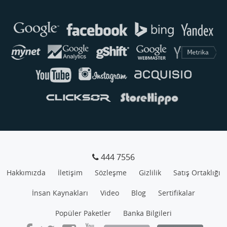
Buse
Genellikle anında yanıt verir
444 7556
Hakkımızda
İletişim
Sözleşme
Gizlilik
Satış Ortaklığı
İnsan Kaynakları
Video
Blog
Sertifikalar
Popüler Paketler
Banka Bilgileri