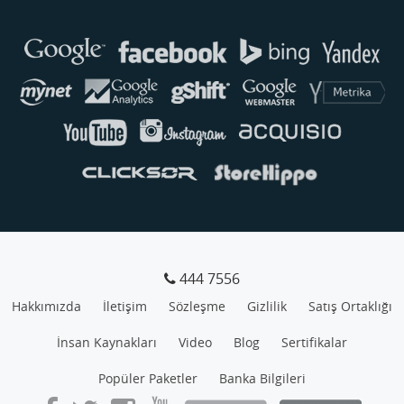
Buse
Genellikle anında yanıt verir
444 7556
Hakkımızda
İletişim
Sözleşme
Gizlilik
Satış Ortaklığı
İnsan Kaynakları
Video
Blog
Sertifikalar
Popüler Paketler
Banka Bilgileri