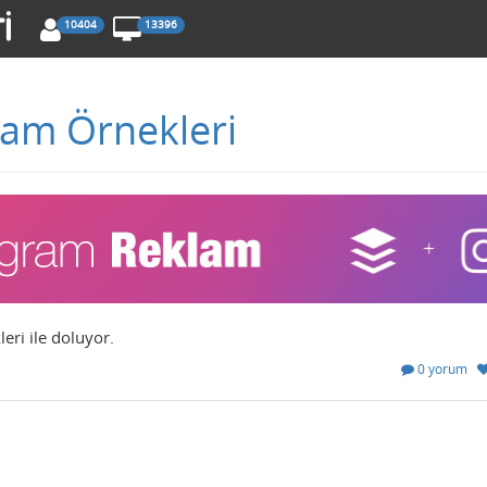
10404
13396
lam Örnekleri
eri ile doluyor.
0 yorum