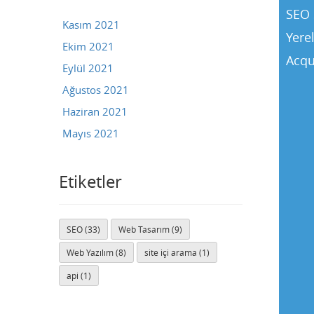
SEO 
Kasım 2021
Yere
Ekim 2021
Acqu
Eylül 2021
Ağustos 2021
Haziran 2021
Mayıs 2021
Etiketler
SEO (33)
Web Tasarım (9)
Buse
Web Yazılım (8)
site içi arama (1)
Genellikle anında yanıt verir
api (1)