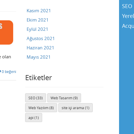
SEO 
Kasım 2021
Yere
Ekim 2021
Acqu
Eylül 2021
Ağustos 2021
Haziran 2021
e olan
Mayıs 2021
0 beğeni
Etiketler
SEO (33)
Web Tasarım (9)
Buse
Web Yazılım (8)
site içi arama (1)
Genellikle anında yanıt verir
api (1)