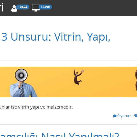
10404
13396
 3 Unsuru: Vitrin, Yapı,
unlar ise vitrin yapı ve malzemedir.
0 yorum
amcılığı Nasıl Yapılmalı?