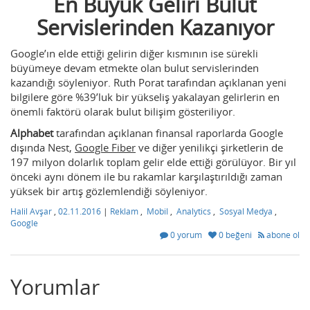
En Büyük Geliri Bulut
Servislerinden Kazanıyor
Google’ın elde ettiği gelirin diğer kısmının ise sürekli
büyümeye devam etmekte olan bulut servislerinden
kazandığı söyleniyor. Ruth Porat tarafından açıklanan yeni
bilgilere göre %39’luk bir yükseliş yakalayan gelirlerin en
önemli faktörü olarak bulut bilişim gösteriliyor.
Alphabet
tarafından açıklanan finansal raporlarda Google
dışında Nest,
Google Fiber
ve diğer yenilikçi şirketlerin de
197 milyon dolarlık toplam gelir elde ettiği görülüyor. Bir yıl
önceki aynı dönem ile bu rakamlar karşılaştırıldığı zaman
yüksek bir artış gözlemlendiği söyleniyor.
Halil Avşar
,
02.11.2016
|
Reklam
,
Mobil
,
Analytics
,
Sosyal Medya
,
Google
0 yorum
0 beğeni
abone ol
Yorumlar