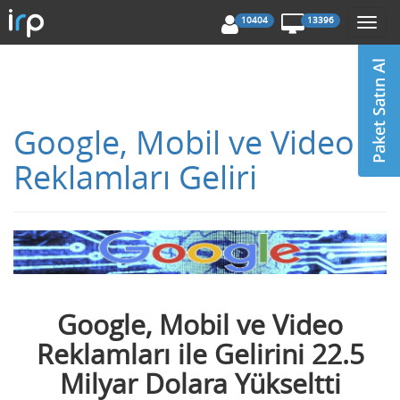
10404
13396
Togg
navi
Google, Mobil ve Video
Reklamları Geliri
Google, Mobil ve Video
Reklamları ile Gelirini 22.5
Milyar Dolara Yükseltti