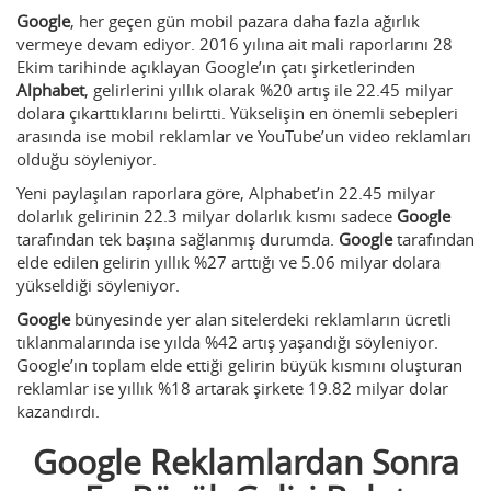
Google
, her geçen gün mobil pazara daha fazla ağırlık
vermeye devam ediyor. 2016 yılına ait mali raporlarını 28
Ekim tarihinde açıklayan Google’ın çatı şirketlerinden
Alphabet
, gelirlerini yıllık olarak %20 artış ile 22.45 milyar
dolara çıkarttıklarını belirtti. Yükselişin en önemli sebepleri
arasında ise mobil reklamlar ve YouTube’un video reklamları
olduğu söyleniyor.
Yeni paylaşılan raporlara göre, Alphabet’in 22.45 milyar
dolarlık gelirinin 22.3 milyar dolarlık kısmı sadece
Google
tarafından tek başına sağlanmış durumda.
Google
tarafından
elde edilen gelirin yıllık %27 arttığı ve 5.06 milyar dolara
yükseldiği söyleniyor.
Google
bünyesinde yer alan sitelerdeki reklamların ücretli
tıklanmalarında ise yılda %42 artış yaşandığı söyleniyor.
Google’ın toplam elde ettiği gelirin büyük kısmını oluşturan
reklamlar ise yıllık %18 artarak şirkete 19.82 milyar dolar
kazandırdı.
Google Reklamlardan Sonra