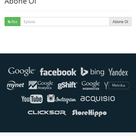
Abone Ol
Rss
Abone Ol
Buse
Genellikle anında yanıt verir