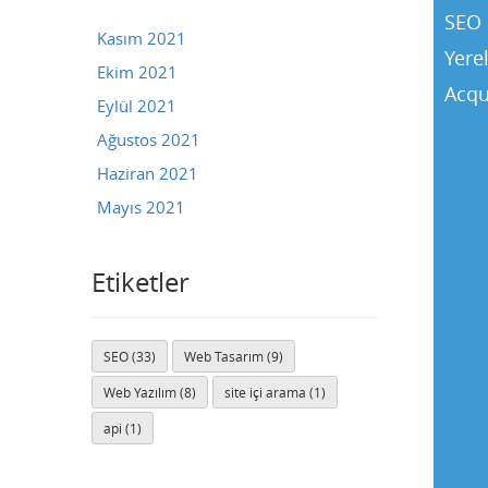
SEO 
Kasım 2021
Yere
Ekim 2021
Acqu
Eylül 2021
Ağustos 2021
Haziran 2021
Mayıs 2021
Etiketler
SEO (33)
Web Tasarım (9)
Buse
Web Yazılım (8)
site içi arama (1)
Genellikle anında yanıt verir
api (1)