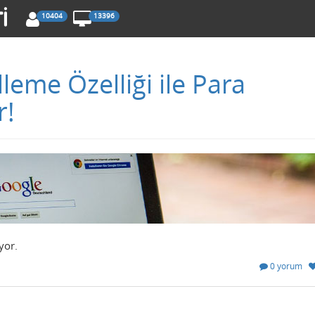
10404
13396
eme Özelliği ile Para
r!
yor.
0 yorum