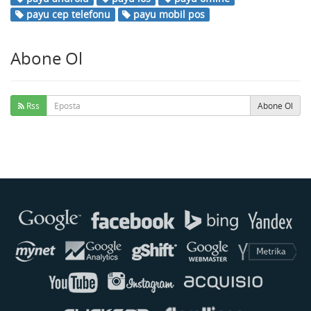
payu cep telefonu
payu mobil pos
Abone Ol
Rss
Abone Ol
Buse
Genellikle anında yanıt verir