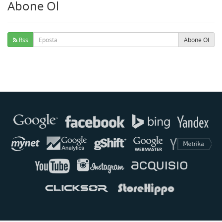
Abone Ol
Rss
Abone Ol
Buse
Genellikle anında yanıt verir