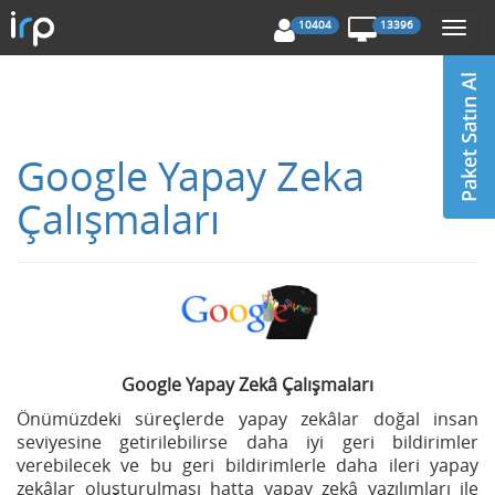
10404
13396
Togg
navi
Google Yapay Zeka
Çalışmaları
Google Yapay Zekâ Çalışmaları
Önümüzdeki süreçlerde yapay zekâlar doğal insan
seviyesine getirilebilirse daha iyi geri bildirimler
verebilecek ve bu geri bildirimlerle daha ileri yapay
zekâlar oluşturulması hatta yapay zekâ yazılımları ile