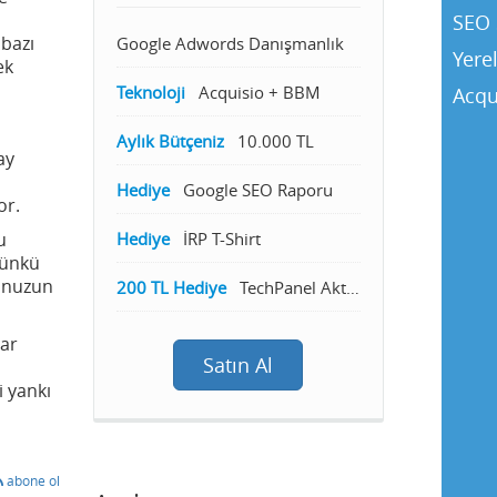
SEO 
 bazı
Google Adwords Danışmanlık
Yere
ek
Teknoloji
Acquisio + BBM
Acqu
Aylık Bütçeniz
10.000 TL
ay
Hediye
Google SEO Raporu
or.
u
Hediye
İRP T-Shirt
Çünkü
nunuzun
200 TL Hediye
TechPanel Aktivasyon
dar
Satın Al
i yankı
abone ol