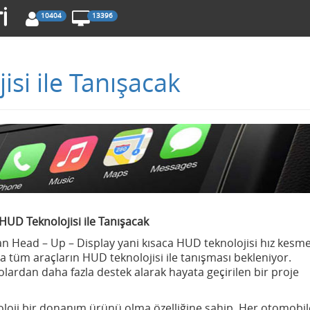
10404
13396
si ile Tanışacak
HUD Teknolojisi ile Tanışacak
Head – Up – Display yani kısaca HUD teknolojisi hız kesm
 tüm araçların HUD teknolojisi ile tanışması bekleniyor.
olardan daha fazla destek alarak hayata geçirilen bir proje
knoloji bir donanım ürünü olma özelliğine sahip. Her otomobil