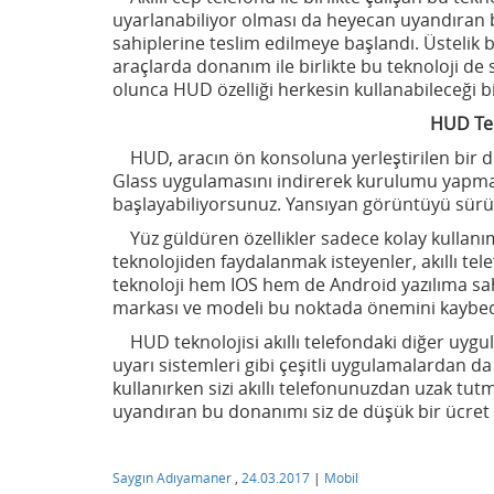
uyarlanabiliyor olması da heyecan uyandıran b
sahiplerine teslim edilmeye başlandı. Üstelik b
araçlarda donanım ile birlikte bu teknoloji d
olunca HUD özelliği herkesin kullanabileceği bi
HUD Teknolojisi Nasıl 
HUD, aracın ön konsoluna yerleştirilen bir do
Glass uygulamasını indirerek kurulumu yapma
başlayabiliyorsunuz. Yansıyan görüntüyü sü
Yüz güldüren özellikler sadece kolay kullanım 
teknolojiden faydalanmak isteyenler, akıllı tel
teknoloji hem IOS hem de Android yazılıma sahip
markası ve modeli bu noktada önemini kaybed
HUD teknolojisi akıllı telefondaki diğer uygul
uyarı sistemleri gibi çeşitli uygulamalardan 
kullanırken sizi akıllı telefonunuzdan uzak tut
uyandıran bu donanımı siz de düşük bir ücret ka
Saygın Adıyamaner
,
24.03.2017
|
Mobil