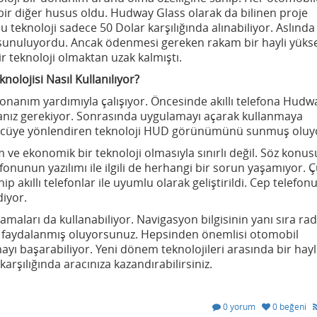
ir diğer husus oldu. Hudway Glass olarak da bilinen proje
u teknoloji sadece 50 Dolar karşılığında alınabiliyor. Aslında
e sunuluyordu. Ancak ödenmesi gereken rakam bir hayli yüks
r teknoloji olmaktan uzak kalmıştı.
Kullanılıyor?
nanım yardımıyla çalışıyor. Öncesinde akıllı telefona Hudw
nız gerekiyor. Sonrasında uygulamayı açarak kullanmaya
rücüye yönlendiren teknoloji HUD görünümünü sunmuş oluy
ve ekonomik bir teknoloji olmasıyla sınırlı değil. Söz konus
efonunun yazılımı ile ilgili de herhangi bir sorun yaşamıyor. 
 akıllı telefonlar ile uyumlu olarak geliştirildi. Cep telefo
iyor.
amaları da kullanabiliyor. Navigasyon bilgisinin yanı sıra ra
da faydalanmış oluyorsunuz. Hepsinden önemlisi otomobil
mayı başarabiliyor. Yeni dönem teknolojileri arasında bir hayl
rşılığında aracınıza kazandırabilirsiniz.
0 yorum
0 beğeni