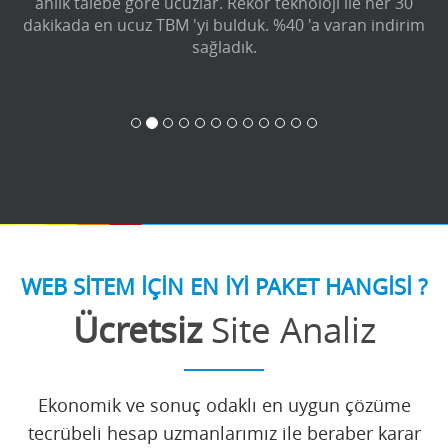
anlık talebe göre ucuzlar. Rekor teknoloji ile her 30
dakikada en ucuz TBM 'yi bulduk. %40 'a varan indirim
sağladık.
WEB SİTEM İÇİN EN İYİ PAKET HANGİSİ ?
Ücretsiz
Site Analiz
Ekonomik ve sonuç odaklı en uygun çözüme
tecrübeli hesap uzmanlarımız ile beraber karar