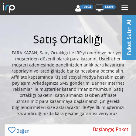
10404
13396
Togg
navi
Satış Ortaklığı
PARA KAZAN; Satış Ortaklığı ile İRP'yi önerin ve her yeni
müşteriden düzenli olarak para kazanın. Üstelik her
müşteri ödemesinde panelinizden anlık para kazancını
raporlayın ve istediğinizde banka hesabına ödeme alın.
Affiliate kapsamında Kişisel sosyal medya hesabınızdan
paylaşım, Arkadaşınıza SMS gönderim, Banner internet
reklamlar ile müşteriler kazandırmanız mümkün. Satış
ortaklığı paketini satın almanızı takiben affiliate
uzmanımız para kazanmaya başlamanız için gerekli
bilgilendirmeleri size aktaracaktır. İRP'ye İlk müşterinizi
kazandırdığınızda kâra geçme garantisi veriyoruz.
Başlangıç Paketi
Beğen