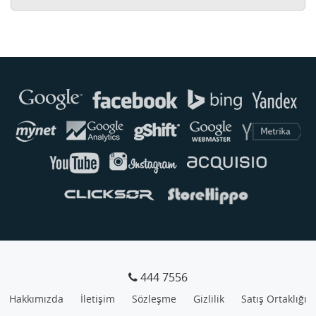
Buse
Genellikle anında yanıt verir
444 7556
Hakkımızda
İletişim
Sözleşme
Gizlilik
Satış Ortaklığı