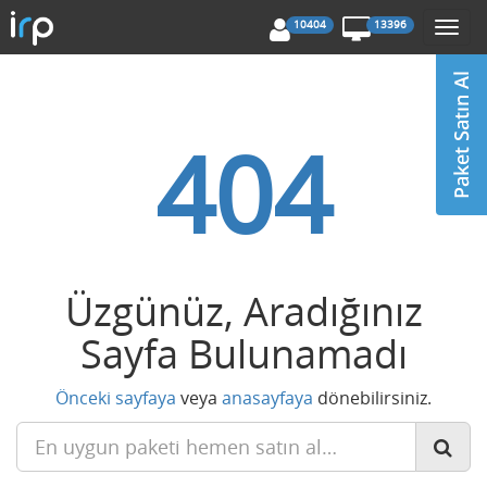
10404
13396
Togg
navi
404
Üzgünüz, Aradığınız
Sayfa Bulunamadı
Önceki sayfaya
veya
anasayfaya
dönebilirsiniz.