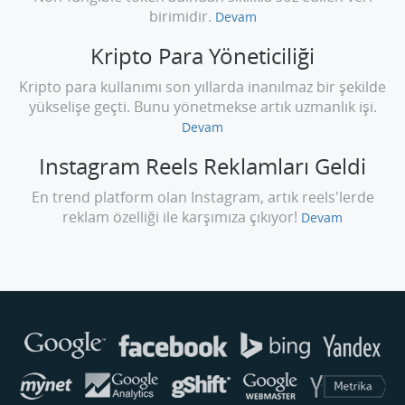
birimidir.
Devam
Kripto Para Yöneticiliği
Kripto para kullanımı son yıllarda inanılmaz bir şekilde
yükselişe geçti. Bunu yönetmekse artık uzmanlık işi.
Devam
Instagram Reels Reklamları Geldi
En trend platform olan Instagram, artık reels'lerde
reklam özelliği ile karşımıza çıkıyor!
Devam
Buse
Genellikle anında yanıt verir