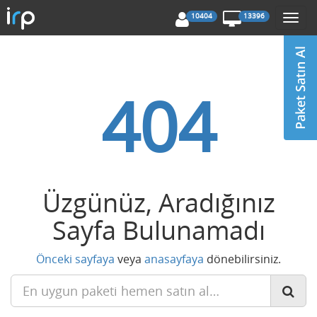
10404
13396
Togg
navi
404
Üzgünüz, Aradığınız
Sayfa Bulunamadı
Önceki sayfaya
veya
anasayfaya
dönebilirsiniz.