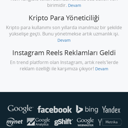
birimidir.
Devam
Kripto Para Yöneticiliği
Kripto para kullanımı son yıllarda inanılmaz bir şekilde
yükselişe geçti. Bunu yönetmekse artık uzmanlık işi.
Devam
Instagram Reels Reklamları Geldi
En trend platform olan Instagram, artık reels'lerde
reklam özelliği ile karşımıza çıkıyor!
Devam
Buse
Genellikle anında yanıt verir