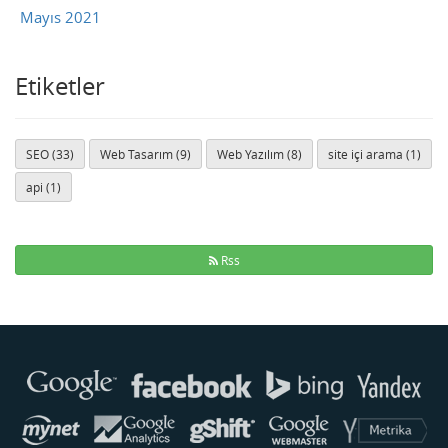
Mayıs 2021
Etiketler
SEO (33)
Web Tasarım (9)
Web Yazılım (8)
site içi arama (1)
api (1)
Rss
Buse
Genellikle anında yanıt verir