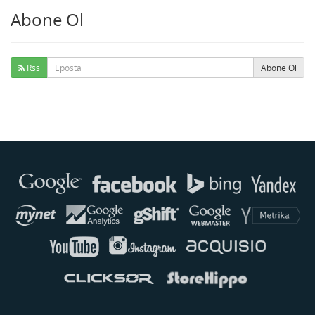
Abone Ol
Rss
Abone Ol
Buse
Genellikle anında yanıt verir