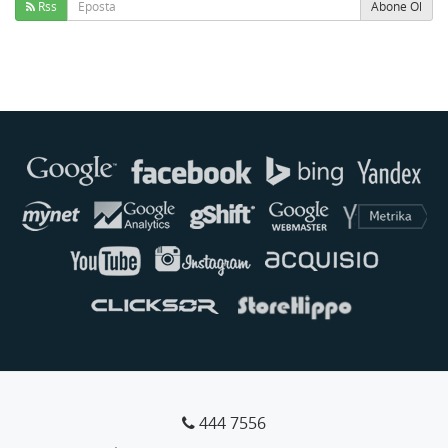
Rss
Abone Ol
Buse
Genellikle anında yanıt verir
444 7556