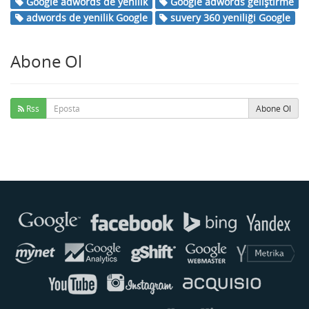
Google adwords de yenilik
Google adwords geliştirme
adwords de yenilik Google
suvery 360 yeniliği Google
Abone Ol
Rss
Abone Ol
Buse
Genellikle anında yanıt verir