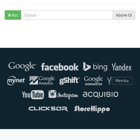
Rss
Abone Ol
Buse
Genellikle anında yanıt verir