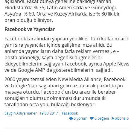
açıklandı. Fakat dünya genelline bakıldığı zaman
Hindistan’da % 75, Latin Amerika’da ve Güneydoğu
Asya’da % 60, Orta ve Kuzey Afrika’da ise % 80’lik bir
oran olduğu biliniyor.
Facebook ve Yayıncılar
Facebook tarafından yapılan yenilikler tüm kullanıcıların
yanı sıra yayıncılar içinde gelişime imza atıldı. Bu
anlamda yayıncıların daha fazla reklam vermesi, e –
posta aboneliği, sayfa beğenisi düğmelerini
ekleyebilmelerini sağlayan Facebook, ayrıca Apple News
ve de Google AMP de gösterebilmelerini sağladı.
2000 yayını temsil eden New Media Alliance, Facebook
ve Google ‘dan sağlanan geliri az bularak pazarlık için
masaya oturdu. Facebook’ un bu aracı ile beraber
sonuçların olumsuz olmaması durumunda iki
tarafından orta yolu bulacağı bekleniyor.
Saygın Adıyamaner
,
19.08.2017
|
Facebook
0 yorum
0 beğeni
abone ol