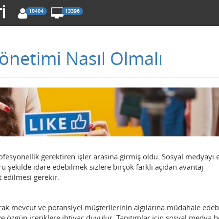
10404
13396
Yönetimi Nasıl Olmalı
yonellik gerektiren işler arasına girmiş oldu. Sosyal medyayı et
 şekilde idare edebilmek sizlere birçok farklı açıdan avantaj
t edilmesi gerekir.
arak mevcut ve potansiyel müşterilerinin algılarına müdahale edeb
e özgün içeriklere ihtiyaç duyulur. Tanıtımlar için sosyal medya h