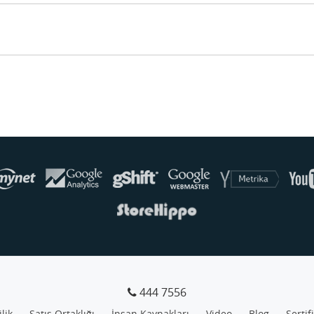
444 7556
ilik
Satış Ortaklığı
İnsan Kaynakları
Video
Blog
Sertif