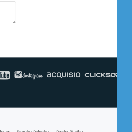
Buse
Genellikle anında yanıt verir
ikalar
Popüler Paketler
Banka Bilgileri