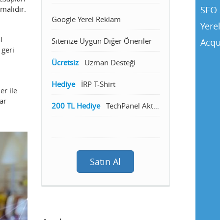
malıdır.
SEO 
Google Yerel Reklam
Yere
l
Sitenize Uygun Diğer Öneriler
Acqu
 geri
Ücretsiz
Uzman Desteği
Hediye
İRP T-Shirt
er ile
ar
200 TL Hediye
TechPanel Aktivasyon
Satın Al