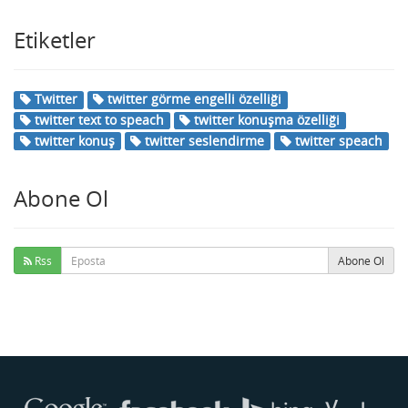
Etiketler
Twitter
twitter görme engelli özelliği
twitter text to speach
twitter konuşma özelliği
twitter konuş
twitter seslendirme
twitter speach
Abone Ol
Rss
Abone Ol
Buse
Genellikle anında yanıt verir