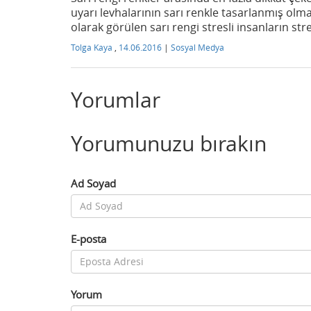
uyarı levhalarının sarı renkle tasarlanmış olm
olarak görülen sarı rengi stresli insanların st
Tolga Kaya
,
14.06.2016
|
Sosyal Medya
Yorumlar
Yorumunuzu bırakın
Ad Soyad
E-posta
Yorum