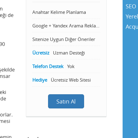
SEO 
an
Anahtar Kelime Planlama
eği de
Yere
Google + Yandex Arama Reklamcılığı
Acqu
Sitenize Uygun Diğer Öneriler
 90
Ücretsiz
Uzman Desteği
Telefon Destek
Yok
şekilde
amsar
Hediye
Ücretsiz Web Sitesi
eki
 de
Satın Al
orlar.
nmesi
 zemin