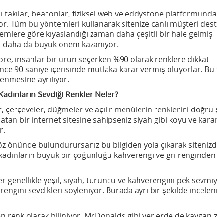
ıllı takılar, beaconlar, fiziksel web ve eddystone platformund
yor. Tüm bu yöntemleri kullanarak sitenize canlı müşteri dest
önemlere göre kıyaslandığı zaman daha çeşitli bir hale gelmiş
mı daha da büyük önem kazanıyor.
re, insanlar bir ürün seçerken %90 olarak renklere dikkat
nce 90 saniye içerisinde mutlaka karar vermiş oluyorlar. Bu
lenmesine ayrılıyor.
 Kadınların Sevdiği Renkler Neler?
er, çerçeveler, düğmeler ve açılır menülerin renklerini doğru 
atan bir internet sitesine sahipseniz siyah gibi koyu ve kar
r.
göz önünde bulundurursanız bu bilgiden yola çıkarak sitenizd
a kadınların büyük bir çoğunluğu kahverengi ve gri renginden
er genellikle yeşil, siyah, turuncu ve kahverengini pek sevmiy
rengini sevdikleri söyleniyor. Burada ayrı bir şekilde incele
ken renk olarak biliniyor. McDonalds gibi yerlerde de kaygan