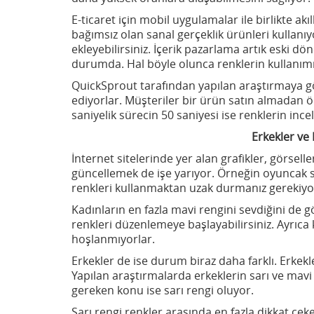
E-ticaret için mobil uygulamalar ile birlikte ak
bağımsız olan sanal gerçeklik ürünleri kullanı
ekleyebilirsiniz. İçerik pazarlama artık eski d
durumda. Hal böyle olunca renklerin kullanı
QuickSprout tarafından yapılan araştırmaya gö
ediyorlar. Müşteriler bir ürün satın almadan ö
saniyelik sürecin 50 saniyesi ise renklerin ince
Erkekler ve
İnternet sitelerinde yer alan grafikler, görsell
güncellemek de işe yarıyor. Örneğin oyuncak s
renkleri kullanmaktan uzak durmanız gerekiyo
Kadınların en fazla mavi rengini sevdiğini de 
renkleri düzenlemeye başlayabilirsiniz. Ayrıc
hoşlanmıyorlar.
Erkekler de ise durum biraz daha farklı. Erkekl
Yapılan araştırmalarda erkeklerin sarı ve mavi 
gereken konu ise sarı rengi oluyor.
Sarı rengi renkler arasında en fazla dikkat çe