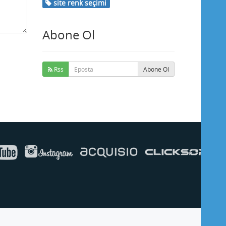
site renk seçimi
Abone Ol
Buse
Genellikle anında yanıt verir
Rss
Abone Ol