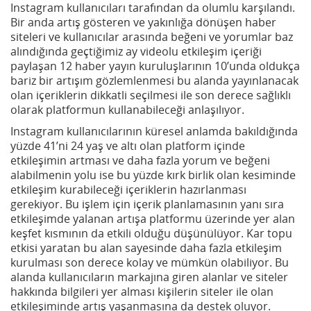
Instagram kullanıcıları tarafından da olumlu karşılandı.
Bir anda artış gösteren ve yakınlığa dönüşen haber
siteleri ve kullanıcılar arasında beğeni ve yorumlar baz
alındığında geçtiğimiz ay videolu etkileşim içeriği
paylaşan 12 haber yayın kuruluşlarının 10’unda oldukça
bariz bir artışım gözlemlenmesi bu alanda yayınlanacak
olan içeriklerin dikkatli seçilmesi ile son derece sağlıklı
olarak platformun kullanabileceği anlaşılıyor.
Instagram kullanıcılarının küresel anlamda bakıldığında
yüzde 41’ni 24 yaş ve altı olan platform içinde
etkileşimin artması ve daha fazla yorum ve beğeni
alabilmenin yolu ise bu yüzde kırk birlik olan kesiminde
etkileşim kurabileceği içeriklerin hazırlanması
gerekiyor. Bu işlem için içerik planlamasının yanı sıra
etkileşimde yalanan artışa platformu üzerinde yer alan
keşfet kısmının da etkili olduğu düşünülüyor. Kar topu
etkisi yaratan bu alan sayesinde daha fazla etkileşim
kurulması son derece kolay ve mümkün olabiliyor. Bu
alanda kullanıcıların markajına giren alanlar ve siteler
hakkında bilgileri yer alması kişilerin siteler ile olan
etkileşiminde artış yaşanmasına da destek oluyor.