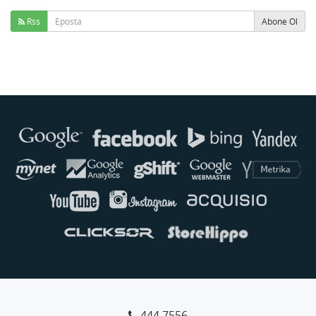
Rss
Abone Ol
444 7556