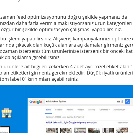
iz zaman feed optimizasyonunu doğru şekilde yapmanız da
ızdan daha fazla verim almak istiyorsanız ürün kategorileri
zgür bir şekilde optimizasyon çalışması yapabilirsiniz.
 işlemi yapabilirsiniz. Alışveriş kampanyalarınızı optimize
rında çıkacak olan küçük alanlara açıklamalar girmeniz ger
niz zaman isterseniz tüm ürünlerinize isterseniz bir önceki ka
 da açıklama girebilirsiniz.
nlere ait bilgileri çekerken 4 adet ayrı “özel etiket alanı”
 olan etiketleri girmeniz gerekmektedir. Düşük fiyatlı ürünleri
om label 0” kırınımları açabilirsiniz.