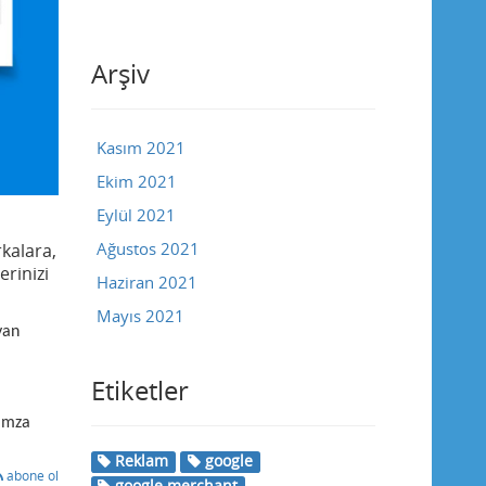
Arşiv
Kasım 2021
Ekim 2021
Eylül 2021
Ağustos 2021
rkalara,
rinizi
Haziran 2021
Mayıs 2021
yan
Etiketler
 imza
Reklam
google
abone ol
google merchant