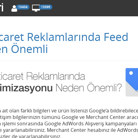
10404
13396
caret Reklamlarında Feed
en Önemli
 olan farklı bilgileri ve ürün listenizi Google’a bildirebilec
letişim bilgilerinizin tümünü Google ve Merchant Center aracılı
on işlemi sonrasında Google AdWords Alışveriş kampanyaları
e yararlanabilirsiniz. Merchant Center hesabınız ile AdWord
zler de yararlanabilirsiniz.