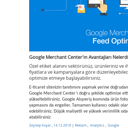
Google Merchant Center’ın Avantajları Nelerdi
Özel etiket alanını sektörünüz, ürünleriniz ve ih
fiyatlara ve kampanyalara göre düzenleyebilec
optimize etmeye başlayabilirsiniz.
E-ticaret sitenizin tanıtımını yapmak yerine doğrudan
Google Merchant Center’ı doğru şekilde optimize ettiği
yükseltebilirsiniz. Google Alışveriş kısmında ürün fotoğ
yapmasını da engeller. Tamamen kullanıcı odaklı olan 
edebilirsiniz. Düşük maliyetli ve yüksek verimlilik od
atabilirsiniz
Zeynep Avşar
,
14.12.2018
|
Reklam
,
Analytics
,
Google