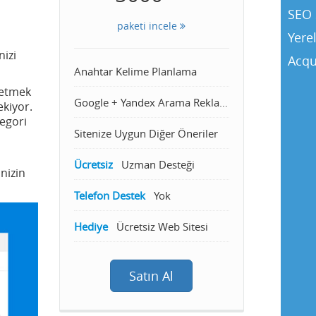
SEO 
paketi incele
Yere
nizi
Acqu
Anahtar Kelime Planlama
 etmek
Google + Yandex Arama Reklamcılığı
ekiyor.
tegori
Sitenize Uygun Diğer Öneriler
Ücretsiz
Uzman Desteği
nizin
Telefon Destek
Yok
Hediye
Ücretsiz Web Sitesi
Satın Al