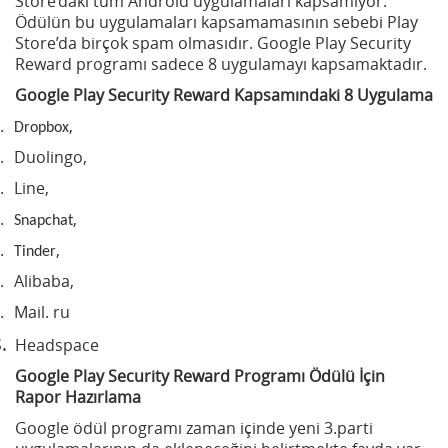
Store’daki tüm Android uygulamaları kapsamıyor.
Ödülün bu uygulamaları kapsamamasının sebebi Play
Store’da birçok spam olmasıdır. Google Play Security
Reward programı sadece 8 uygulamayı kapsamaktadır.
Google Play Security Reward Kapsamındaki 8 Uygulama
.
,
Dropbox
.
Duolingo,
.
Line,
.
,
Snapchat
.
,
Tinder
.
Alibaba,
.
Mail. ru
.
Headspace
Google Play Security Reward Programı Ödülü İçin
Rapor Hazırlama
Google ödül programı zaman içinde yeni 3.parti