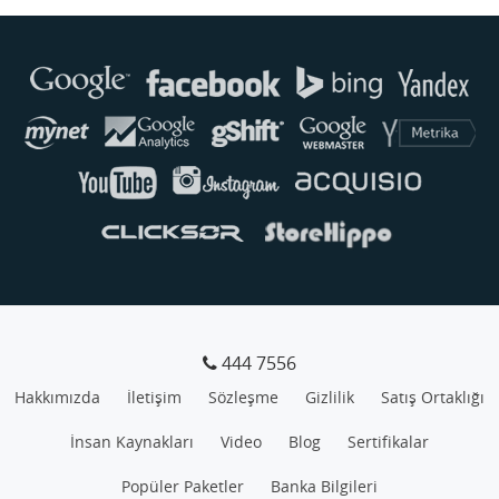
Buse
Genellikle anında yanıt verir
444 7556
Hakkımızda
İletişim
Sözleşme
Gizlilik
Satış Ortaklığı
İnsan Kaynakları
Video
Blog
Sertifikalar
Popüler Paketler
Banka Bilgileri