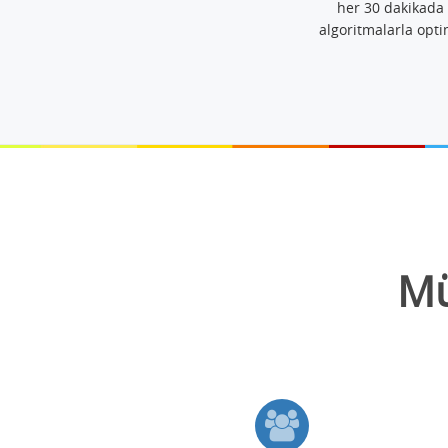
her 30 dakikada 
algoritmalarla opti
Mü