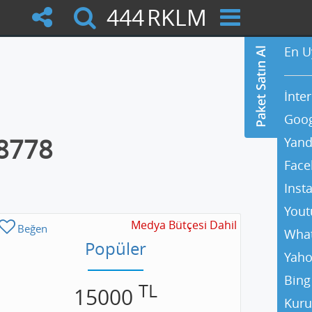
444
RKLM
En U
İnte
Goog
08778
Yand
Face
Inst
Yout
Medya Bütçesi Dahil
Beğen
Wha
Popüler
Yaho
Bing
TL
15000
Kuru