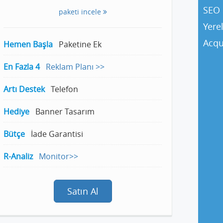
SEO 
paketi incele
Yere
Acqu
Hemen Başla
Paketine Ek
En Fazla 4
Reklam Planı >>
Artı Destek
Telefon
Hediye
Banner Tasarım
Bütçe
İade Garantisi
R-Analiz
Monitor>>
Satın Al