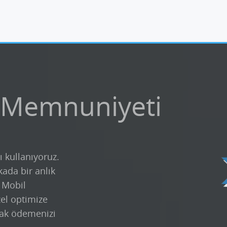
 Memnuniyeti
ı kullanıyoruz.
kada bir anlık
k Mobil
zel optimize
ak ödemenizi