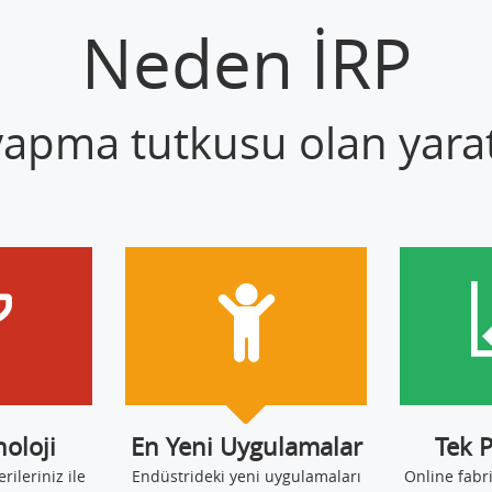
Neden İRP
 yapma tutkusu olan yaratı
noloji
En Yeni Uygulamalar
Tek 
erileriniz ile
Endüstrideki yeni uygulamaları
Online fabr