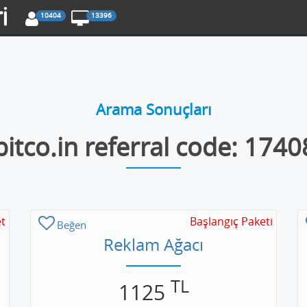
10404
13396
Arama Sonuçları
bitco.in referral code: 174
t
Başlangıç Paketi
Beğen
Reklam Ağacı
TL
1125