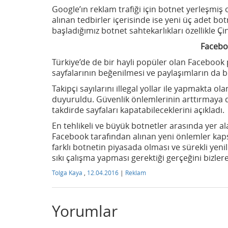
Google’ın reklam trafiği için botnet yerleşmiş o
alınan tedbirler içerisinde ise yeni üç adet bot
başladığımız botnet sahtekarlıkları özellikle Çi
Facebo
Türkiye’de de bir hayli popüler olan Facebook
sayfalarının beğenilmesi ve paylaşımların da b
Takipçi sayılarını illegal yollar ile yapmakta o
duyuruldu. Güvenlik önlemlerinin arttırmaya 
takdirde sayfaları kapatabileceklerini açıkladı.
En tehlikeli ve büyük botnetler arasında yer a
Facebook tarafından alınan yeni önlemler k
farklı botnetin piyasada olması ve sürekli yen
sıkı çalışma yapması gerektiği gerçeğini bizler
Tolga Kaya
,
12.04.2016
|
Reklam
Yorumlar