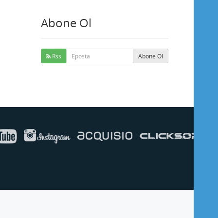
Abone Ol
Buse
Genellikle anında yanıt verir
Rss
Abone Ol