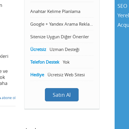
on
SEO 
Anahtar Kelime Planlama
Yere
Google + Yandex Arama Reklamcılığı
Acqu
Sitenize Uygun Diğer Öneriler
Ücretsiz
Uzman Desteği
leri
Telefon Destek
Yok
e ve
Hediye
Ücretsiz Web Sitesi
çok
daha
Satın Al
abone ol