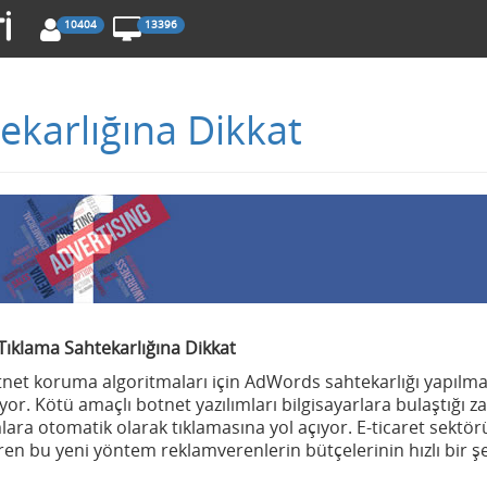
10404
13396
ekarlığına Dikkat
Tıklama Sahtekarlığına Dikkat
tnet koruma algoritmaları için AdWords sahtekarlığı yapılma
or. Kötü amaçlı botnet yazılımları bilgisayarlara bulaştığı 
mlara otomatik olarak tıklamasına yol açıyor. E-ticaret sektö
en bu yeni yöntem reklamverenlerin bütçelerinin hızlı bir ş