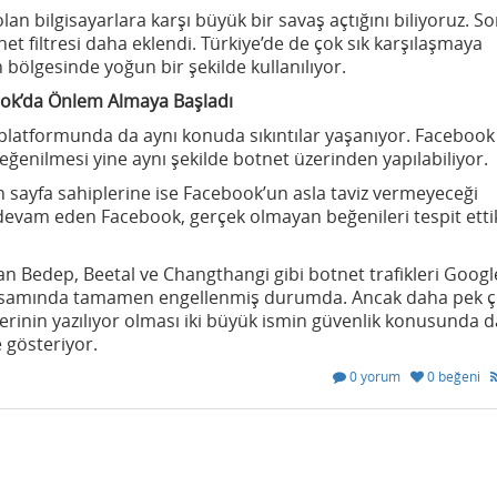
lan bilgisayarlara karşı büyük bir savaş açtığını biliyoruz. S
net filtresi daha eklendi. Türkiye’de de çok sık karşılaşmaya
n bölgesinde yoğun bir şekilde kullanılıyor.
ok’da Önlem Almaya Başladı
 platformunda da aynı konuda sıkıntılar yaşanıyor. Facebook
eğenilmesi yine aynı şekilde botnet üzerinden yapılabiliyor.
lan sayfa sahiplerine ise Facebook’un asla taviz vermeyeceği
devam eden Facebook, gerçek olmayan beğenileri tespit ettik
lan Bedep, Beetal ve Changthangi gibi botnet trafikleri Googl
apsamında tamamen engellenmiş durumda. Ancak daha pek 
ilerinin yazılıyor olması iki büyük ismin güvenlik konusunda 
e gösteriyor.
0 yorum
0 beğeni