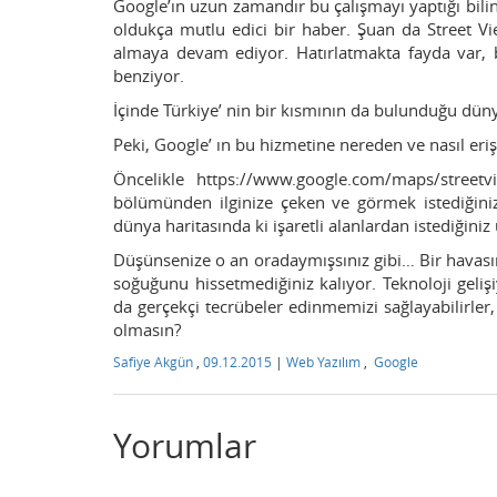
Google’ın uzun zamandır bu çalışmayı yaptığı bili
oldukça mutlu edici bir haber. Şuan da Street Vi
almaya devam ediyor. Hatırlatmakta fayda var,
benziyor.
İçinde Türkiye’ nin bir kısmının da bulunduğu dün
Peki, Google’ ın bu hizmetine nereden ve nasıl eriş
Öncelikle https://www.google.com/maps/streetvi
bölümünden ilginize çeken ve görmek istediğiniz 
dünya haritasında ki işaretli alanlardan istediğiniz
Düşünsenize o an oradaymışsınız gibi… Bir havasın
soğuğunu hissetmediğiniz kalıyor. Teknoloji gelişiy
da gerçekçi tecrübeler edinmemizi sağlayabilirler,
olmasın?
Safiye Akgün
,
09.12.2015
|
Web Yazılım
,
Google
Yorumlar