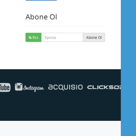
Abone Ol
Buse
Genellikle anında yanıt verir
Rss
Abone Ol