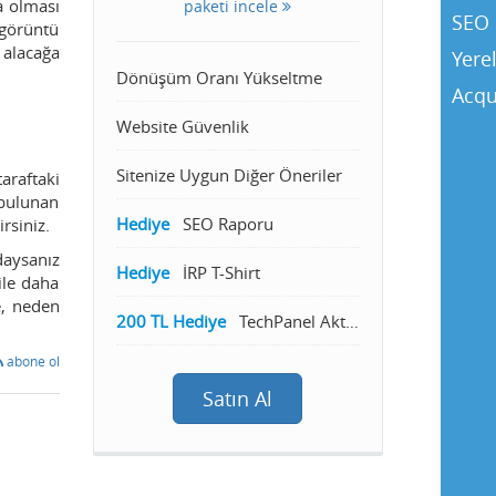
a olması
paketi incele
SEO 
 görüntü
 alacağa
Yere
Dönüşüm Oranı Yükseltme
Acqu
Website Güvenlik
Sitenize Uygun Diğer Öneriler
araftaki
 bulunan
Hediye
SEO Raporu
rsiniz.
daysanız
Hediye
İRP T-Shirt
ile daha
e, neden
200 TL Hediye
TechPanel Aktivasyon
abone ol
Satın Al