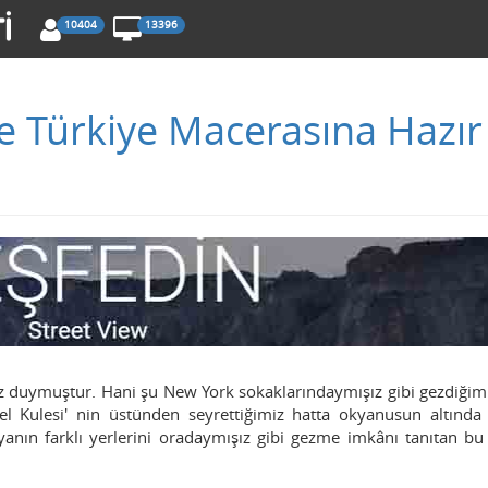
10404
13396
le Türkiye Macerasına Hazır
 duymuştur. Hani şu New York sokaklarındaymışız gibi gezdiğimi
iffel Kulesi' nin üstünden seyrettiğimiz hatta okyanusun altında 
anın farklı yerlerini oradaymışız gibi gezme imkânı tanıtan bu