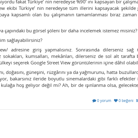
niyordu fakat Türkiye’ nin neredeyse %90’ ını kapsayan bir çalışm
ew ekibi Türkiye’ nin neredeyse tüm illerini kapsayacak şekilde
 baya kapsamlı olan bu çalışmanın tamamlanması biraz zaman
ya çapındaki bu görsel şöleni bir daha incelemek istemez misiniz?
im sağlayabilirsiniz?
ew/ adresine giriş yapmalısınız. Sonrasında dilerseniz sağ t
sokakları, kumsalları, mekânları, dilerseniz de sol alt tarafta
 ülkeyi seçerek Google Street View görüntülerinin içine dâhil olabili
ı, doğasını, güneşini, rüzgârını ya da yağmurunu, hatta buzullar
or, bakarsınız ileride boyutlu sinemalardaki gibi farklı efektler 
 kulağa hoş geliyor değil mi? Ah, bir de ışınlanma olsa, gelecekt
0 yorum
0 beğeni