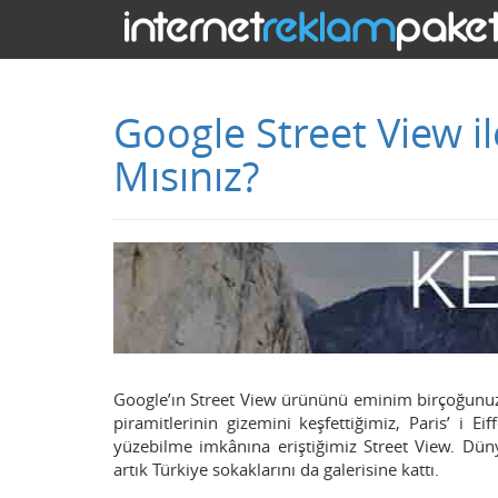
Google Street View i
Mısınız?
Google’ın Street View ürününü eminim birçoğunuz
piramitlerinin gizemini keşfettiğimiz, Paris’ i E
yüzebilme imkânına eriştiğimiz Street View. Düny
artık Türkiye sokaklarını da galerisine kattı.