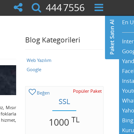
444
RKLM
En U
Blog Kategorileri
İnte
Goog
Web Yazılım
Yand
Google
Face
Inst
Yout
Popüler Paket
Beğen
SSL
Wha
z, Mısır
Yaho
foklarla
TL
1000
Bing
 hizmet,
Kuru