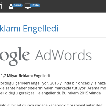
10404
13396
klamı Engelledi
1,7 Milyar Reklamı Engelledi
üğü içerikleri engelliyor. 2016 yılında bir önceki yıla naza
ikle sahte haber sitelerini yakın markajda tutuyor. Arama m
eli olduğu gerekçesi ile engellendi. Bu rakam 2015 yılında
ğaldığı bir yıl olunca sadece Facebook gibi sosyal ağlar değil,