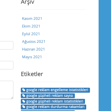
Arşiv
Kasım 2021
Ekim 2021
Eylül 2021
Ağustos 2021
Haziran 2021
Mayıs 2021
Etiketler
google reklam engelleme istatistikleri
google şüpheli reklam sayısı
google şüpheli reklam istatistikleri
google reklam durdurma rakamları