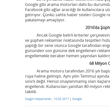
Google gibi arama motorları dahi bu durumdan
Facebook gibi ağlar aracılığı ile kullanıcılara 
getiriyor. Çünkü sahte haber siteleri Google rek
yakalamayı amaçlıyor.
2016’da Şüpheli Rekl
Ancak Google belirli kriterler çerçevesi
ve şüpheli reklamlar noktasında tespitleri hızl
yaptığı bir sene olunca Google tarafından enge
gününden son gününe dek engellenen reklamlar
engellemekle beraber hemen yayından kaldırıyo
68 Milyon Onaylanma
Arama motoru tarafından 2016 yılı başlar
rüya haline gelmişti. Aynı yılın Temmuz ayınd
sınırlı değil. Henüz onaylanmamış olan ilaçları
engellendi. Kullanıcıları yanıltan 80 milyon re
takıldı.
Saygın Adıyamaner
,
10.02.2017
|
Google