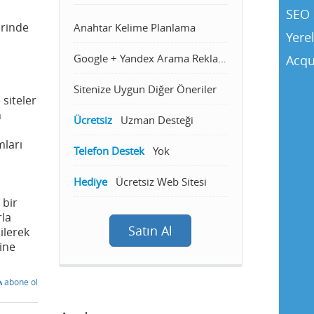
SEO 
erinde
Anahtar Kelime Planlama
Yere
Google + Yandex Arama Reklamcılığı
Acqu
Sitenize Uygun Diğer Öneriler
 siteler
n
Ücretsiz
Uzman Desteği
mları
Telefon Destek
Yok
Hediye
Ücretsiz Web Sitesi
 bir
rla
Satın Al
ilerek
line
abone ol