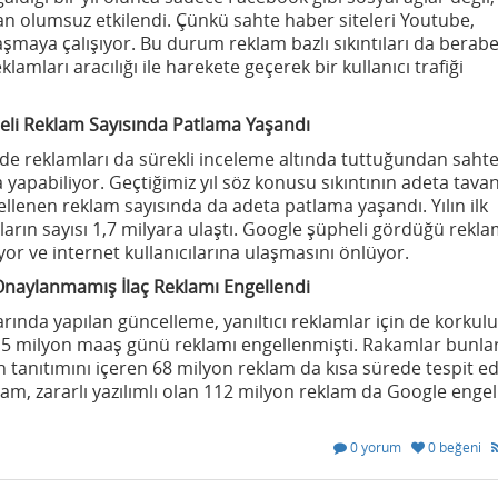
 olumsuz etkilendi. Çünkü sahte haber siteleri Youtube,
ulaşmaya çalışıyor. Bu durum reklam bazlı sıkıntıları da berab
lamları aracılığı ile harekete geçerek bir kullanıcı trafiği
am Sayısında Patlama Yaşandı
nde reklamları da sürekli inceleme altında tuttuğundan sahte
a yapabiliyor. Geçtiğimiz yıl söz konusu sıkıntının adeta tava
llenen reklam sayısında da adeta patlama yaşandı. Yılın ilk
ın sayısı 1,7 milyara ulaştı. Google şüpheli gördüğü rekla
r ve internet kullanıcılarına ulaşmasını önlüyor.
mış İlaç Reklamı Engellendi
ında yapılan güncelleme, yanıltıcı reklamlar için de korkulu
a 5 milyon maaş günü reklamı engellenmişti. Rakamlar bunla
n tanıtımını içeren 68 milyon reklam da kısa sürede tespit ed
klam, zararlı yazılımlı olan 112 milyon reklam da Google enge
0 yorum
0 beğeni